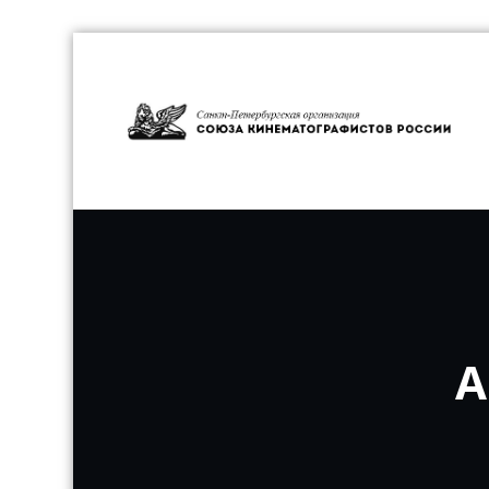
Перейти
к
содержимому
С
А