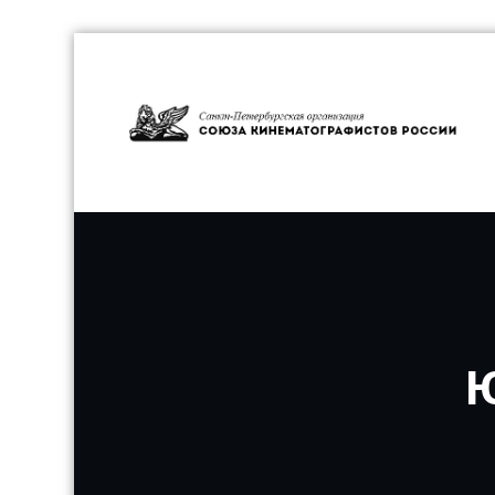
Перейти
к
содержимому
С
Ю