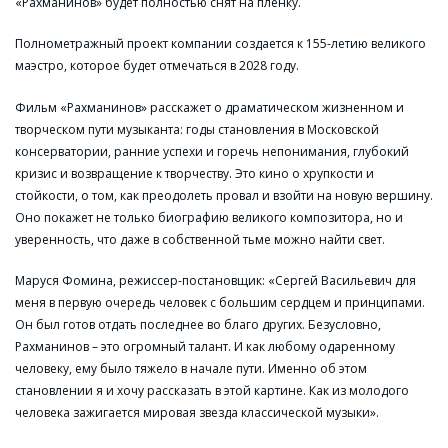
«Рахманинов» будет полностью снят на пленку.
Полнометражный проект компании создается к 155-летию великого
маэстро, которое будет отмечаться в 2028 году.
Фильм «Рахманинов» расскажет о драматическом жизненном и
творческом пути музыканта: годы становления в Московской
консерватории, ранние успехи и горечь непонимания, глубокий
кризис и возвращение к творчеству. Это кино о хрупкости и
стойкости, о том, как преодолеть провал и взойти на новую вершину.
Оно покажет не только биографию великого композитора, но и
уверенность, что даже в собственной тьме можно найти свет.
Маруся Фомина, режиссер-постановщик: «Сергей Васильевич для
меня в первую очередь человек с большим сердцем и принципами.
Он был готов отдать последнее во благо других. Безусловно,
Рахманинов – это огромный талант. И как любому одаренному
человеку, ему было тяжело в начале пути. Именно об этом
становлении я и хочу рассказать в этой картине. Как из молодого
человека зажигается мировая звезда классической музыки».