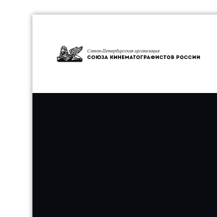
Перейти
к
содержимому
С