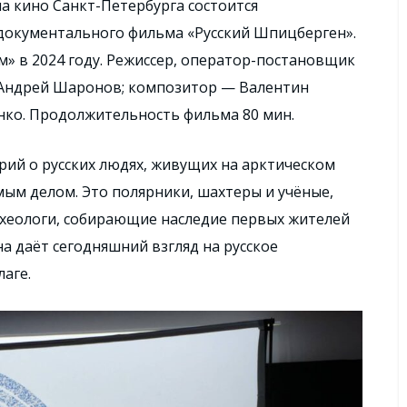
ома кино Санкт-Петербурга состоится
документального фильма «Русский Шпицберген».
м» в 2024 году. Режиссер, оператор-постановщик
 Андрей Шаронов; композитор — Валентин
нко. Продолжительность фильма 80 мин.
рий о русских людях, живущих на арктическом
ым делом. Это полярники, шахтеры и учёные,
рхеологи, собирающие наследие первых жителей
а даёт сегодняшний взгляд на русское
аге.