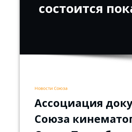
состоится по
Новости Союза
Ассоциация док
Союза кинематог