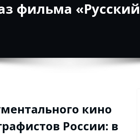
каз фильма «Русски
ументального кино
рафистов России: в