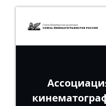
Перейти
к
содержимому
С
Ассоциаци
кинематограф