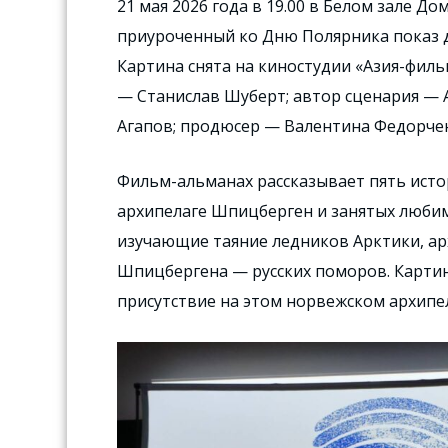
21 мая 2026 года в 19.00 в Белом зале Д
приуроченный ко Дню Полярника показ 
Картина снята на киностудии «Азия-филь
— Станислав Шуберт; автор сценария —
Агапов; продюсер — Валентина Федорче
Фильм-альманах рассказывает пять исто
архипелаге Шпицберген и занятых любим
изучающие таяние ледников Арктики, а
Шпицбергена — русских поморов. Картин
присутствие на этом норвежском архипел