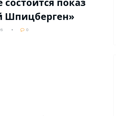
 состоится показ
й Шпицберген»
26
0