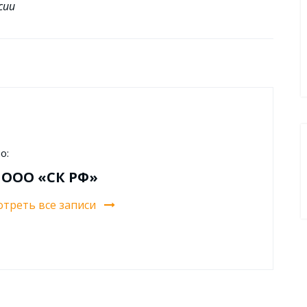
сии
о:
 ООО «СК РФ»
треть все записи