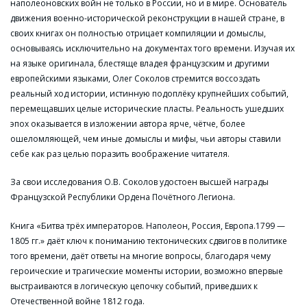
наполеоновских войн не только в России, но и в мире. Основатель
движения военно-исторической реконструкции в нашей стране, в
своих книгах он полностью отрицает компиляции и домыслы,
основываясь исключительно на документах того времени. Изучая их
на языке оригинала, блестяще владея французским и другими
европейскими языками, Олег Соколов стремится воссоздать
реальный ход истории, истинную подоплёку крупнейших событий,
перемещавших целые исторические пласты. Реальность ушедших
эпох оказывается в изложении автора ярче, чётче, более
ошеломляющей, чем иные домыслы и мифы, чьи авторы ставили
себе как раз целью поразить воображение читателя.
За свои исследования О.В. Соколов удостоен высшей награды
Французской Республики Ордена Почётного Легиона.
Книга «Битва трёх императоров. Наполеон, Россия, Европа.1799 —
1805 гг.» даёт ключ к пониманию тектонических сдвигов в политике
того времени, даёт ответы на многие вопросы, благодаря чему
героические и трагические моменты истории, возможно впервые
выстраиваются в логическую цепочку событий, приведших к
Отечественной войне 1812 года.