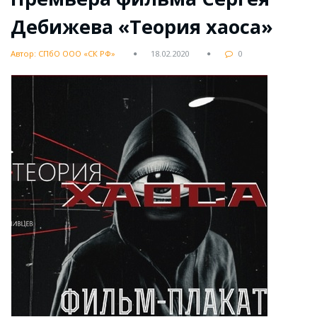
Дебижева «Теория хаоса»
Автор: СПбО ООО «СК РФ»
18.02.2020
0