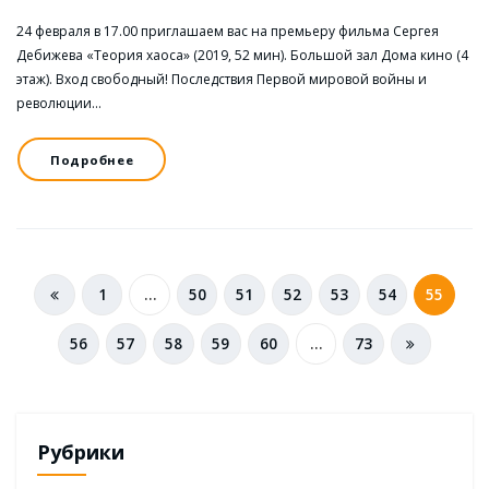
24 февраля в 17.00 приглашаем вас на премьеру фильма Сергея
Дебижева «Теория хаоса» (2019, 52 мин). Большой зал Дома кино (4
этаж). Вход свободный! Последствия Первой мировой войны и
революции…
Подробнее
Навигация
1
…
50
51
52
53
54
55
по
56
57
58
59
60
…
73
записям
Рубрики